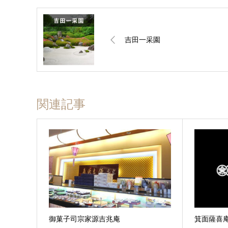
吉田一采園
関連記事
御菓子司宗家源吉兆庵
箕面薩喜