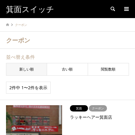
箕面スイッチ
検索
クーポン
クーポン
並べ替え条件
新しい順
古い順
閲覧数順
2件中 1〜2件を表示
箕面
クーポン
ラッキーヘアー箕面店