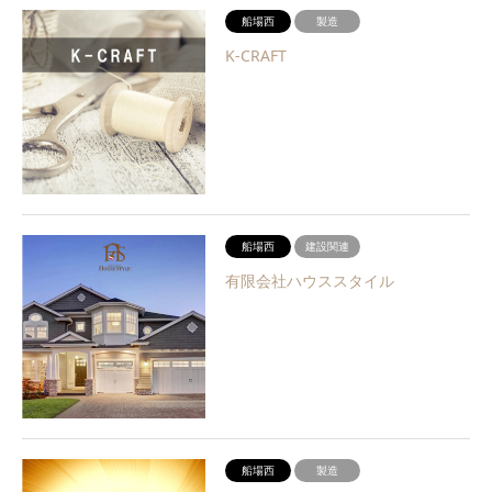
船場西
製造
K-CRAFT
船場西
建設関連
有限会社ハウススタイル
船場西
製造